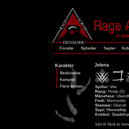
Forside
Nyheder
Septer
Kob
Jelena
Karakter
Beskrivelse
Kamptal
Flere tekster
Spiller:
Vivi
Rang:
Hvalp (0)
Månefase:
Ukend
Født:
Menneske
Stamme:
Ukendt
Sept:
Himmelhøj
Kobbel:
Skadefry
Viet til Strid er h