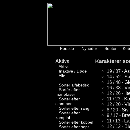
Forside
Nyheder
Septer
Kob
Karakterer sor
Aktive
Aktive
19 / 87 -
As
Inaktive / Døde
Alle
14 / 52 -
Sa
16 / 48 -
Gl
Sortér alfabetisk
16 / 38 -
Vie
Sortér efter
12 / 26 -
Ilt
månefaser
11 / 23 -
Kæ
Sortér efter
stammer
12 / 20 -
Vi
Sortér efter rang
8 / 20 -
Siv 
Sortér efter
9 / 17 -
Bræ
kamptal
11 / 13 -
Læ
Sortér efter kobbel
12 / 12 -
Bl
Sortér efter sept