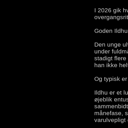
I 2026 gik 
overgangsrit
Goden Ildhu 
Den unge ul
under fuldm
stadigt fler
han ikke helt
Og typisk er
Ildhu er et 
øjeblik entu
sammenbidt 
månefase, s
varulvepligt