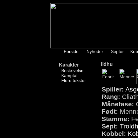
Forside
Nyheder
Septer
Kob
Ildhu
Karakter
Beskrivelse
Kamptal
Flere tekster
Spiller:
Asg
Rang:
Cliath
Månefase:
Født:
Menn
Stamme:
Fe
Sept:
Troldh
Kobbel:
Kob