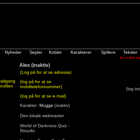
Nyheder
Septer
Kobler
Karakterer
Spillere
Tekster
Du er ikke lo
Alex (inaktiv)
(Log på for at se adresse)
e adgang
(log på for at se
 profilen
mobiltelefonnummer)
(log ind
(log på for at se e-mail)
Karakter:
Mugge
(inaktiv)
Den lokale webmaster
World of Darkness Quiz -
Results: