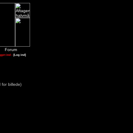
Forum
gget ind -
[Log ind]
 for billede)