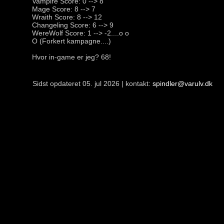
Vampire Score: 0 --> 8
Mage Score: 8 --> 7
Wraith Score: 8 --> 12
Changeling Score: 6 --> 9
WereWolf Score: 1 --> -2....o o
O (Forkert kampagne....)
Hvor in-game er jeg? 68!
Sidst opdateret 05. jul 2026 | kontakt:
spindler@varulv.dk