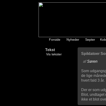
Forside
Nyheder
Septer
Kob
Tekst
Spildatoer So
Vis tekster
af
Søren
Som udgangspun
de lige måneder
hvert fald 3 år.
Der er som udga
Blot, undtaget 
ikke et blot ov