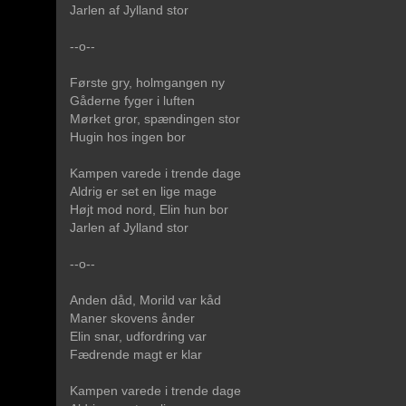
Jarlen af Jylland stor
--o--
Første gry, holmgangen ny
Gåderne fyger i luften
Mørket gror, spændingen stor
Hugin hos ingen bor
Kampen varede i trende dage
Aldrig er set en lige mage
Højt mod nord, Elin hun bor
Jarlen af Jylland stor
--o--
Anden dåd, Morild var kåd
Maner skovens ånder
Elin snar, udfordring var
Fædrende magt er klar
Kampen varede i trende dage