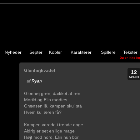
Nyheder
Septer
Kobler
Karakterer
Spillere
Tekster
Du er ikke lo
Glenhøjkvadet
12
APR03
af
Ryan
Glenhøj grøn, dækket af røn
Morild og Elin mødtes
Grænsen lå, kampen sku' stå
Hvem ku' æren få?
Kampen varede i trende dage
Aldrig er set en lige mage
Højt mod nord, Elin hun bor