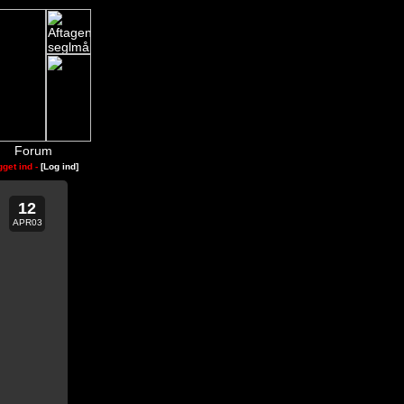
Forum
gget ind -
[Log ind]
12
APR03