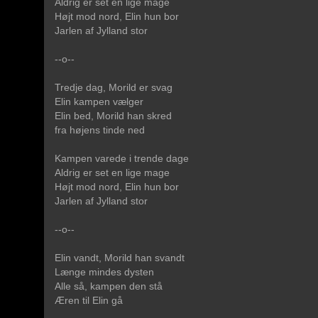
Aldrig er set en lige mage
Højt mod nord, Elin hun bor
Jarlen af Jylland stor
--o--
Tredje dag, Morild er svag
Elin kampen vælger
Elin bed, Morild han skred
fra højens tinde ned
Kampen varede i trende dage
Aldrig er set en lige mage
Højt mod nord, Elin hun bor
Jarlen af Jylland stor
--o--
Elin vandt, Morild han svandt
Længe mindes dysten
Alle så, kampen den stå
Æren til Elin gå