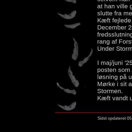
at han ville
slutte fra m
Kæft fejled
December 24 
fredsslutnin
rang af For
Under Stor
I maj/juni '
posten som 
løsning på u
Mørke i sit a
Stormen.
Kæft vandt 
Sidst opdateret 05. ju