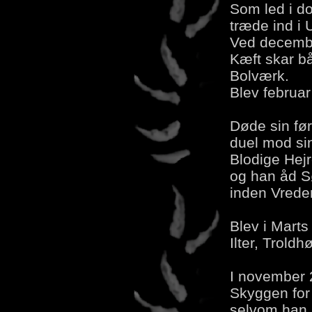
Som led i do
træde ind i
Ved decembe
Kæft skar bå
Bolværk.
Blev februa
Døde sin før
duel mod si
Blodige Hejr
og han åd S
inden Vreden 
Blev i Marts 
Ilter, Trold
I november 
Skyggen for
selvom han 