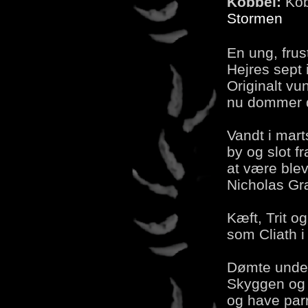
Kobbel:
Kob
Stormen
En ung, frus
Hejres sept 
Originalt vu
nu dommer d
Vandt i mart
by og slot f
at være bleve
Nicholas Gr
Kæft, Trit o
som Cliath i
Dømte under
Skyggen og F
og have parr