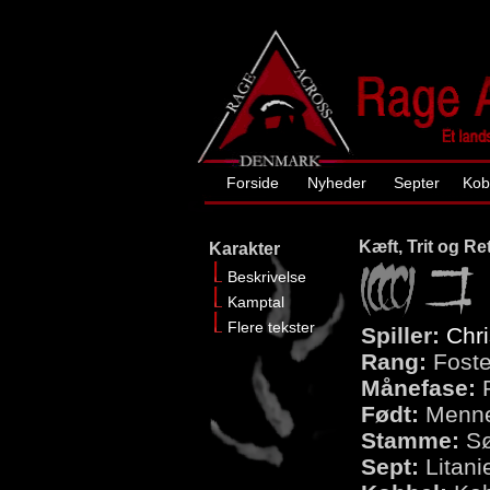
Forside
Nyheder
Septer
Kob
Kæft, Trit og Re
Karakter
Beskrivelse
Kamptal
Flere tekster
Spiller:
Chri
Rang:
Foste
Månefase:
P
Født:
Menn
Stamme:
Sø
Sept:
Litani