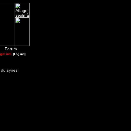
Forum
gget ind -
[Log ind]
s du synes