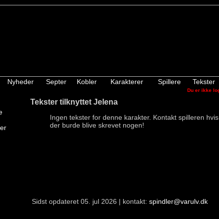
Nyheder
Septer
Kobler
Karakterer
Spillere
Tekster
Du er ikke lo
Tekster tilknyttet Jelena
e
Ingen tekster for denne karakter. Kontakt spilleren hvi
der burde blive skrevet nogen!
ter
Sidst opdateret 05. jul 2026 | kontakt:
spindler@varulv.dk