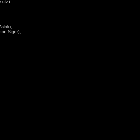
ulv i
Aslak),
mon Siger),