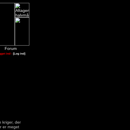
Forum
gget ind -
[Log ind]
 kriger, der
r er meget