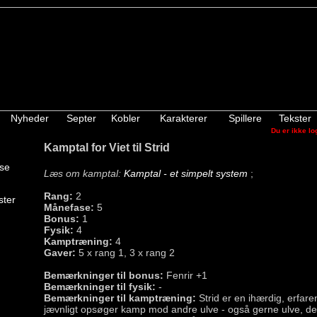
Nyheder
Septer
Kobler
Karakterer
Spillere
Tekster
Du er ikke lo
Kamptal for Viet til Strid
lse
Læs om kamptal:
Kamptal - et simpelt system
;
Rang:
2
ster
Månefase:
5
Bonus:
1
Fysik:
4
Kamptræning:
4
Gaver:
5 x rang 1, 3 x rang 2
Bemærkninger til bonus:
Fenrir +1
Bemærkninger til fysik:
-
Bemærkninger til kamptræning:
Strid er en ihærdig, erfaren
jævnligt opsøger kamp mod andre ulve - også gerne ulve, de